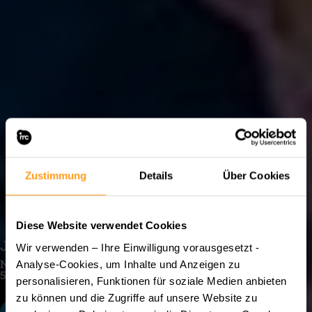
Zustimmung
Details
Über Cookies
Diese Website verwendet Cookies
JUNGE UNI DES IMC KREMS 2025
Wir verwenden – Ihre Einwilligung vorausgesetzt -
NEVER 2 YOUNG 4 IMC
Analyse-Cookies, um Inhalte und Anzeigen zu
5 TAGE | 260 KIDS
personalisieren, Funktionen für soziale Medien anbieten
zu können und die Zugriffe auf unsere Website zu